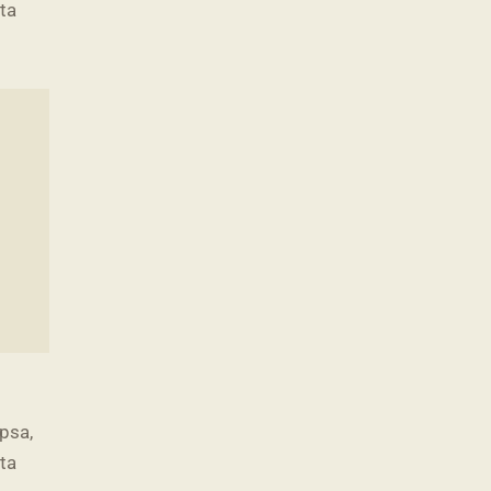
cta
psa,
cta