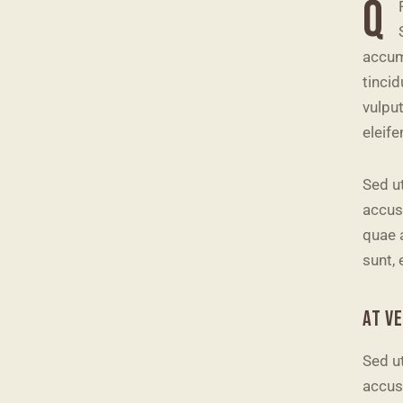
Q
accums
tinci
vulput
eleife
Sed ut
accus
quae a
sunt, 
AT V
Sed ut
accus