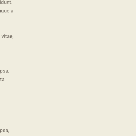
idunt.
ugue a
 vitae,
psa,
cta
psa,