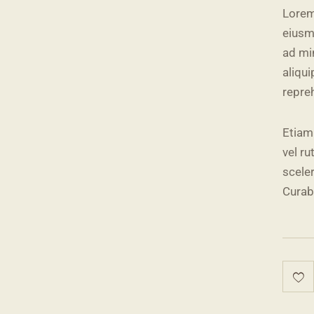
Lorem
eiusm
ad mi
aliqu
repre
Etiam 
vel r
scele
Curabi