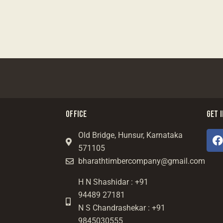
OFFICE
GET 
Old Bridge, Hunsur, Karnataka
571105
bharathtimbercompany@gmail.com
H N Shashidar : +91
94489 27181
N S Chandrashekar : +91
9845030555