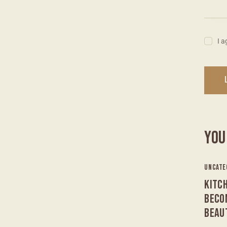
I a
YOU
UNCATE
KITC
BECO
BEAU