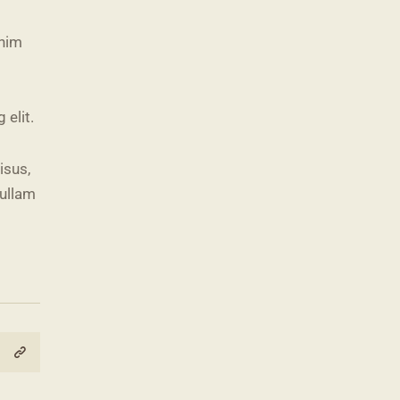
enim
 elit.
isus,
Nullam