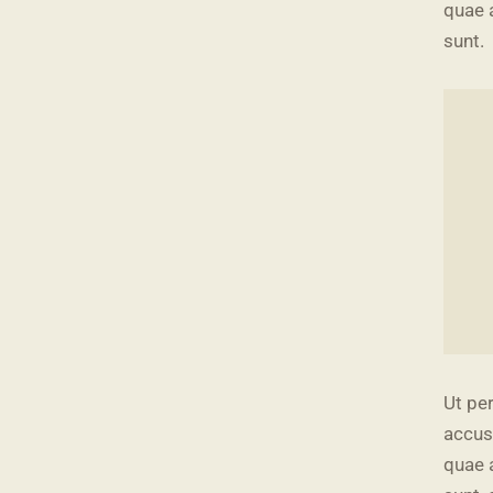
quae a
sunt.
Ut per
accus
quae a