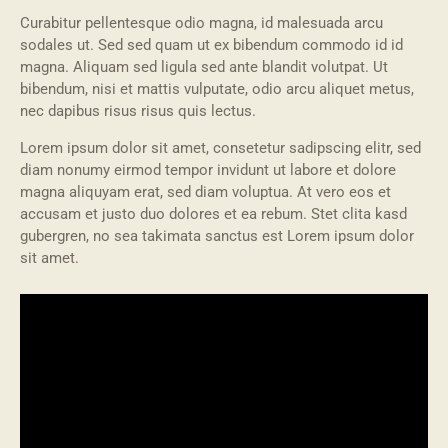
Curabitur pellentesque odio magna, id malesuada arcu
sodales ut. Sed sed quam ut ex bibendum commodo id id
magna. Aliquam sed ligula sed ante blandit volutpat. Ut
bibendum, nisi et mattis vulputate, odio arcu aliquet metus,
nec dapibus risus risus quis lectus.
Lorem ipsum dolor sit amet, consetetur sadipscing elitr, sed
diam nonumy eirmod tempor invidunt ut labore et dolore
magna aliquyam erat, sed diam voluptua. At vero eos et
accusam et justo duo dolores et ea rebum. Stet clita kasd
gubergren, no sea takimata sanctus est Lorem ipsum dolor
sit amet.