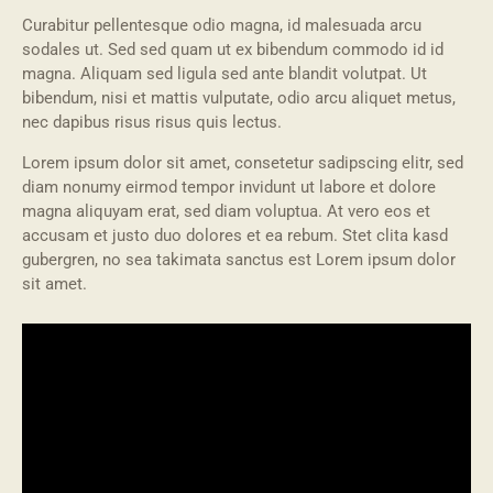
Curabitur pellentesque odio magna, id malesuada arcu
sodales ut. Sed sed quam ut ex bibendum commodo id id
magna. Aliquam sed ligula sed ante blandit volutpat. Ut
bibendum, nisi et mattis vulputate, odio arcu aliquet metus,
nec dapibus risus risus quis lectus.
Lorem ipsum dolor sit amet, consetetur sadipscing elitr, sed
diam nonumy eirmod tempor invidunt ut labore et dolore
magna aliquyam erat, sed diam voluptua. At vero eos et
accusam et justo duo dolores et ea rebum. Stet clita kasd
gubergren, no sea takimata sanctus est Lorem ipsum dolor
sit amet.